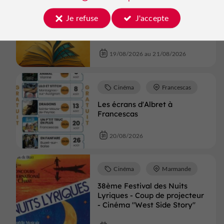
Cinéma
Castillonnès
Je refuse
J'accepte
Festival De La Plume à la Toile
- Entre Littérature et Cinéma
19/08/2026 au 21/08/2026
Cinéma
Francescas
Les écrans d'Albret à
Francescas
20/08/2026
Cinéma
Marmande
38ème Festival des Nuits
Lyriques - Coup de projecteur
- Cinéma "West Side Story"