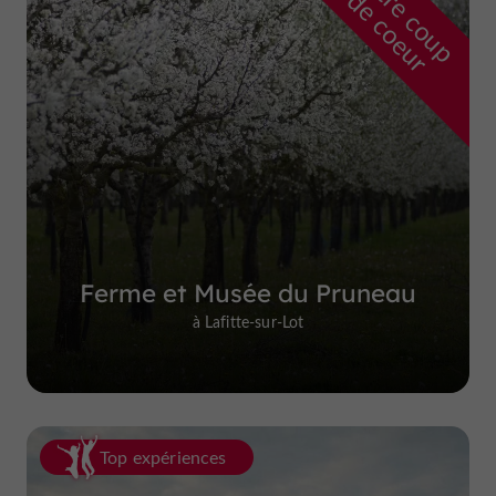
n
o
t
e
c
o
u
p
e
c
o
e
u
r
d
r
Ferme et Musée du Pruneau
à Lafitte-sur-Lot
Top expériences