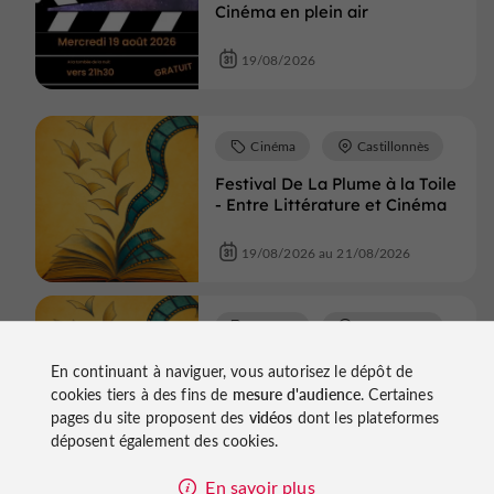
Cinéma en plein air
19/08/2026
Cinéma
Castillonnès
Festival De La Plume à la Toile
- Entre Littérature et Cinéma
19/08/2026 au 21/08/2026
Cinéma
Castillonnès
Festival De La Plume à la Toile
En continuant à naviguer, vous autorisez le dépôt de
- Entre Littérature et Cinéma
cookies tiers à des fins de
mesure d'audience
. Certaines
pages du site proposent des
vidéos
dont les plateformes
19/08/2026 au 21/08/2026
déposent également des cookies.
En savoir plus