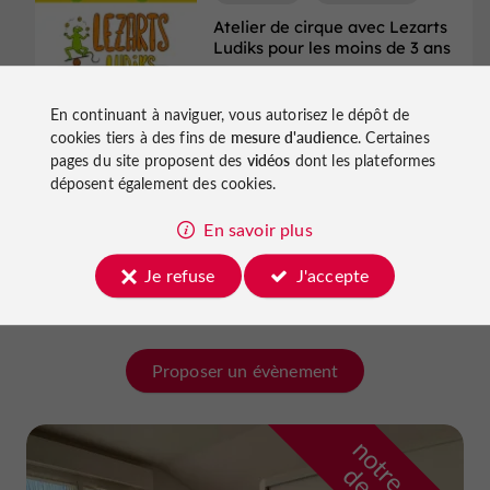
Atelier de cirque avec Lezarts
Ludiks pour les moins de 3 ans
01/12/2026
En continuant à naviguer, vous autorisez le dépôt de
cookies tiers à des fins de
mesure d'audience
. Certaines
pages du site proposent des
vidéos
dont les plateformes
Cirque
Marmande
déposent également des cookies.
11ème Festival Mondoclowns
"OpérA comika"
En savoir plus
04/02/2027 au 07/02/2027
Je refuse
J'accepte
Proposer un évènement
n
o
t
e
c
o
u
p
e
c
o
e
u