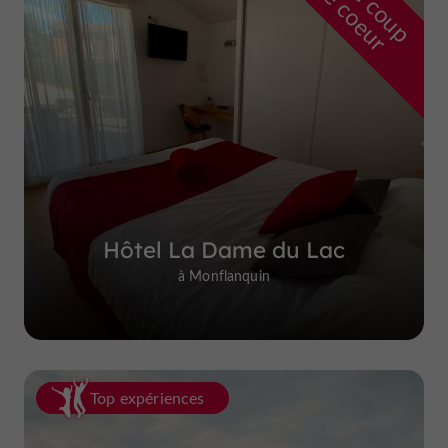
r
d
r
Hôtel La Dame du Lac
à Monflanquin
Top expériences