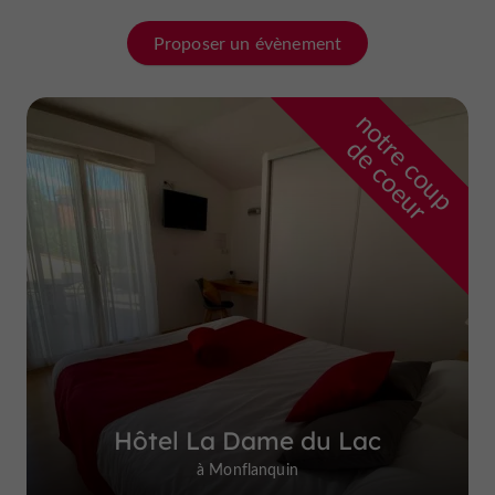
Proposer un évènement
n
o
t
e
c
o
u
p
e
c
o
e
u
r
d
r
Hôtel La Dame du Lac
à Monflanquin