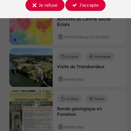
Je refuse
J'accepte
Culture
Villeréal
Activités au Centre Social
Éclats
01/01/2026 au 31/12/2026
Culture
Montayral
Visite du Transbordeur
09/08/2026
Culture
Fumel
Rando géologique en
Fumélois
09/08/2026