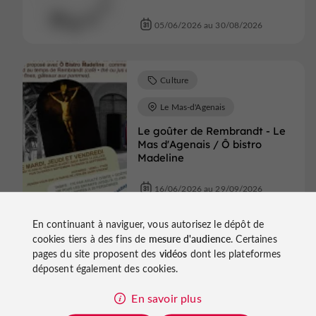
05/06/2026 au 30/08/2026
Culture
Le Mas-d'Agenais
Le goûter de Rembrandt - Le
Mas d'Agenais / Ô bistro
Madeline
16/06/2026 au 29/09/2026
En continuant à naviguer, vous autorisez le dépôt de
Culture
Nérac
cookies tiers à des fins de
mesure d'audience
. Certaines
pages du site proposent des
vidéos
dont les plateformes
Atelier LANA MOSAÏQUE
déposent également des cookies.
04/04/2026 au 30/09/2026
En savoir plus