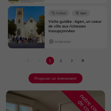
Culture
Agen
Visite guidée : Agen, un coeur
de ville aux richesses
insoupçonnées
10/08/2026
1
2
Proposer un évènement
n
o
t
e
c
o
u
p
e
c
o
e
u
r
d
r