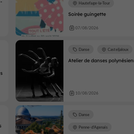
-
Hautefage-la-Tour
Soirée guingette
07/08/2026
Danse
Casteljaloux
Atelier de danses polynésie
ns
10/08/2026
Danse
s
Penne-d'Agenais