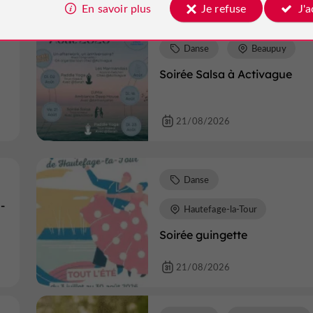
En savoir plus
Je refuse
J'
Danse
Beaupuy
Soirée Salsa à Activague
21/08/2026
Danse
-
Hautefage-la-Tour
Soirée guingette
21/08/2026