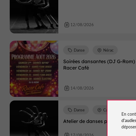
12/08/2026
Danse
Nérac
Soirées dansantes (DJ G-Rom) 
Racer Café
14/08/2026
Danse
Casteljaloux
En cont
d'audie
Atelier de danses polynésienne
déposen
17/08/2026