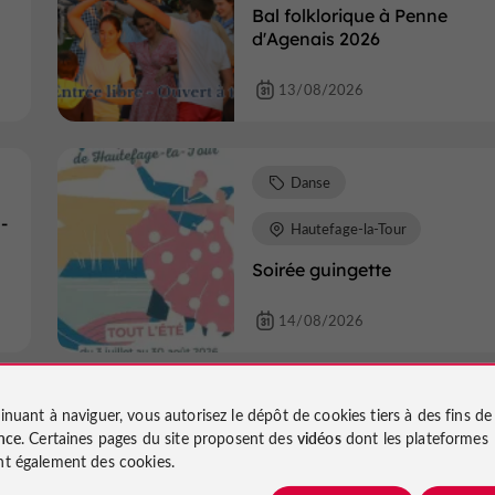
Bal folklorique à Penne
d'Agenais 2026
13/08/2026
Danse
-
Hautefage-la-Tour
Soirée guingette
14/08/2026
Danse
Casteljaloux
inuant à naviguer, vous autorisez le dépôt de cookies tiers à des fins d
nce
. Certaines pages du site proposent des
vidéos
dont les plateformes
s
Atelier de danses polynésie
t également des cookies.
19/08/2026