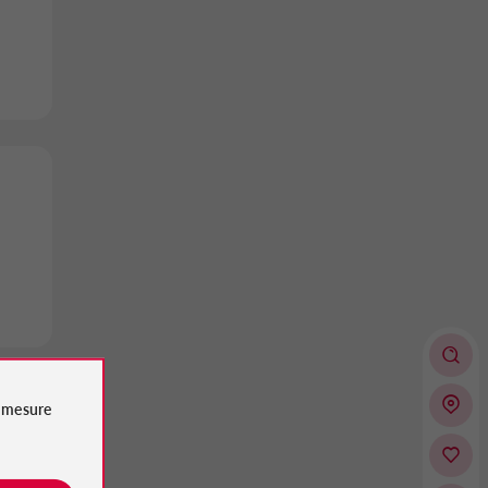
e
mesure
nnes