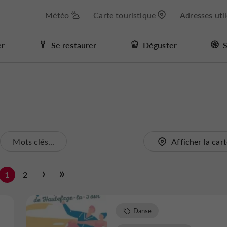
Météo
Carte touristique
Adresses uti
er
Se restaurer
Déguster
S
Mots clés...
Afficher la car
1
2
Danse