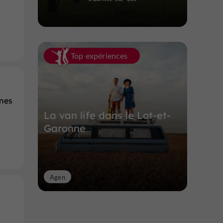
Top expériences
nnes
La van life dans le Lot-et-
Garonne
Agen