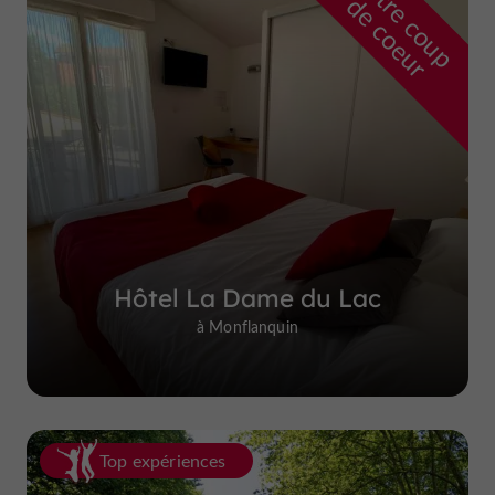
n
o
t
e
c
o
u
p
e
c
o
e
u
r
d
r
Hôtel La Dame du Lac
à Monflanquin
Top expériences