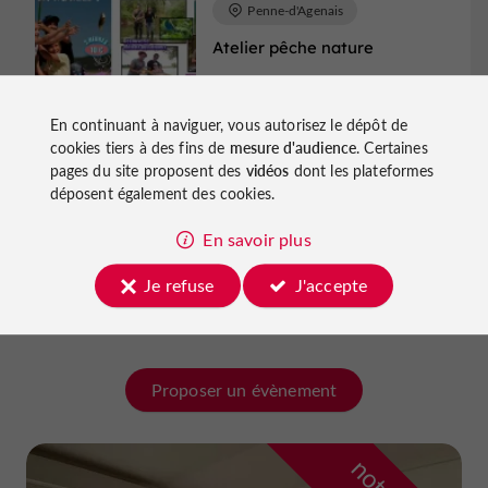
Penne-d'Agenais
Atelier pêche nature
28/08/2026
En continuant à naviguer, vous autorisez le dépôt de
cookies tiers à des fins de
mesure d'audience
. Certaines
Divers
pages du site proposent des
vidéos
dont les plateformes
déposent également des cookies.
Villeneuve-de-Duras
En savoir plus
Soirée primeur de Berticot
Je refuse
J'accepte
21/11/2026
Proposer un évènement