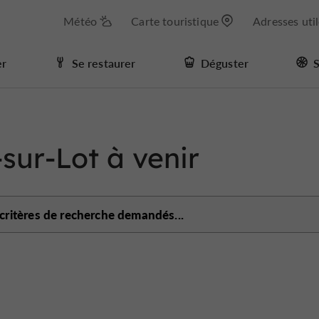
Météo
Carte touristique
Adresses uti
er
Se restaurer
Déguster
S
-sur-Lot à venir
 critères de recherche demandés...