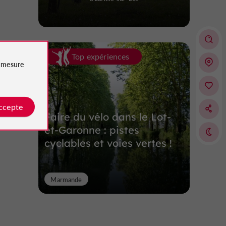
Top expériences
e
mesure
accepte
Faire du vélo dans le Lot-
et-Garonne : pistes
cyclables et voies vertes !
Marmande