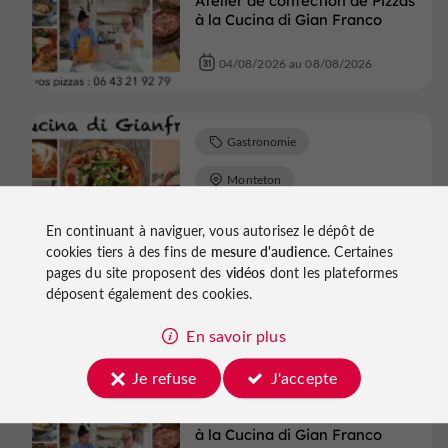
Atelier de confection de Pizzas
à la Cucina di Gian Franco
04/08/2026 au 08/08/2026
Gastronomie
Monteton
Atelier de confection de Pizzas
En continuant à naviguer, vous autorisez le dépôt de
à la Cucina di Gian Franco
cookies tiers à des fins de
mesure d'audience
. Certaines
pages du site proposent des
vidéos
dont les plateformes
04/08/2026 au 08/08/2026
déposent également des cookies.
En savoir plus
Gastronomie
Je refuse
J'accepte
Monteton
Atelier de confection de Pizzas
à la Cucina di Gian Franco