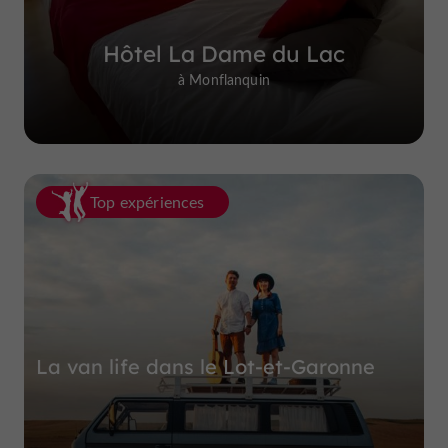
Hôtel La Dame du Lac
à Monflanquin
Top expériences
La van life dans le Lot-et-Garonne