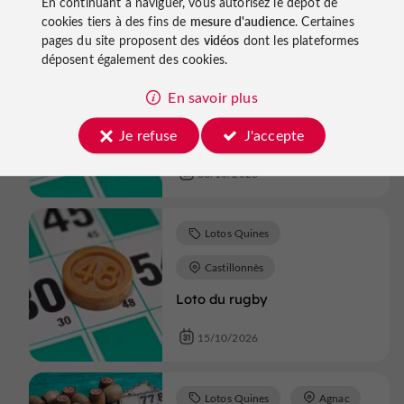
En continuant à naviguer, vous autorisez le dépôt de
03/10/2026
cookies tiers à des fins de
mesure d'audience
. Certaines
pages du site proposent des
vidéos
dont les plateformes
déposent également des cookies.
Lotos Quines
En savoir plus
Castillonnès
Loto du rugby
Je refuse
J'accepte
08/10/2026
Lotos Quines
Castillonnès
Loto du rugby
15/10/2026
Lotos Quines
Agnac