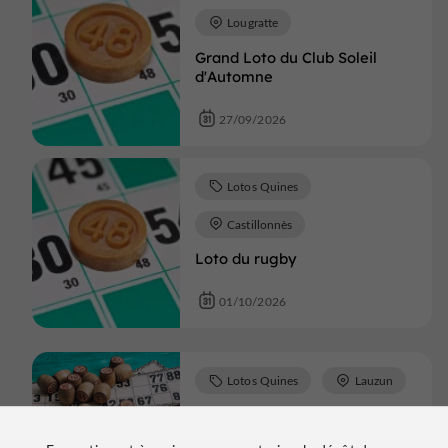
Lougratte
Grand Loto du Club Soleil
d'Automne
27/09/2026
Lotos Quines
Castillonnès
Loto du rugby
01/10/2026
Lotos Quines
Lauzun
Loto du club Les Hirondelles