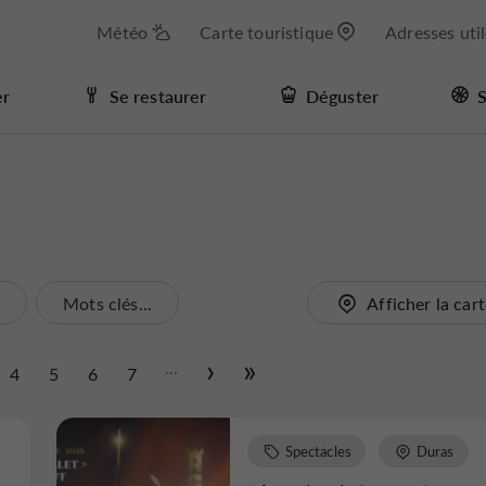
Météo
Carte touristique
Adresses uti
er
Se restaurer
Déguster
S
.
Mots clés...
Afficher la car
...
4
5
6
7
Spectacles
Duras