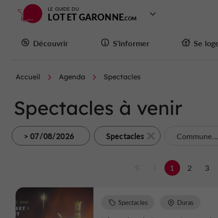
LE GUIDE DU
LOT ET GARONNE
Découvrir
S'informer
Se log
Accueil
Agenda
Spectacles
Spectacles à venir
> 07/08/2026
Spectacles
Commune..
1
2
3
Spectacles
Duras