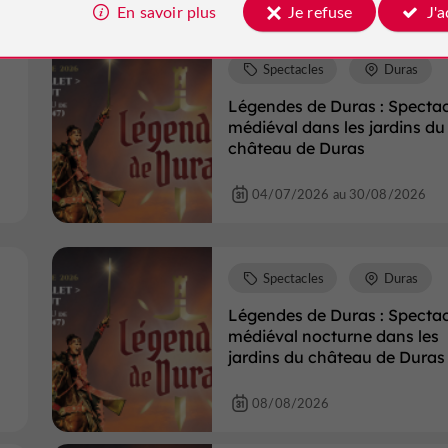
En savoir plus
Je refuse
J'
Spectacles
Duras
Légendes de Duras : Spectac
médiéval dans les jardins du
château de Duras
04/07/2026 au 30/08/2026
Spectacles
Duras
Légendes de Duras : Spectac
médiéval nocturne dans les
jardins du château de Duras
08/08/2026