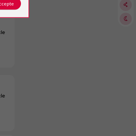
accepte
le
le