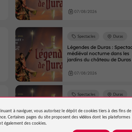
07/08/2026
Spectacles
Duras
Légendes de Duras : Spectac
médiéval nocturne dans les
jardins du château de Duras
07/08/2026
Spectacles
Duras
Légendes de Duras : Spectac
inuant à naviguer, vous autorisez le dépôt de cookies tiers à des fins d
médiéval nocturne dans les
nce
. Certaines pages du site proposent des
vidéos
dont les plateformes
jardins du château de Duras
t également des cookies.
06/08/2026 au 08/08/2026