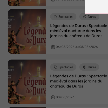
Spectacles
Duras
Légendes de Duras : Spectacle
médiéval nocturne dans les
jardins du château de Duras
06/08/2026 au 08/08/2026
Spectacles
Duras
Légendes de Duras : Spectacle
médiéval dans les jardins du
château de Duras
08/08/2026