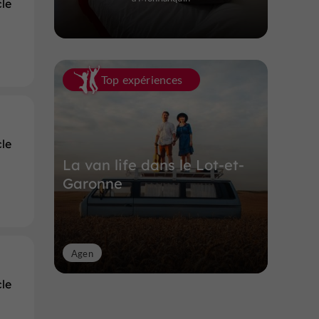
le
Top expériences
le
La van life dans le Lot-et-
Garonne
Agen
le