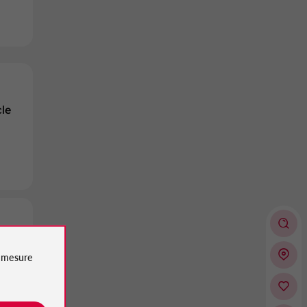
le
le
e
mesure