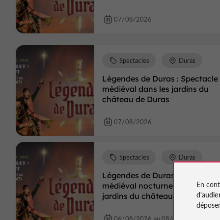
07/08/2026
Spectacles
Duras
Légendes de Duras : Spectacle
médiéval dans les jardins du
château de Duras
07/08/2026
Spectacles
Duras
Légendes de Duras : Spectacle
En cont
médiéval nocturne dans les
d'audie
jardins du château de Duras
déposen
06/08/2026 au 08/08/2026