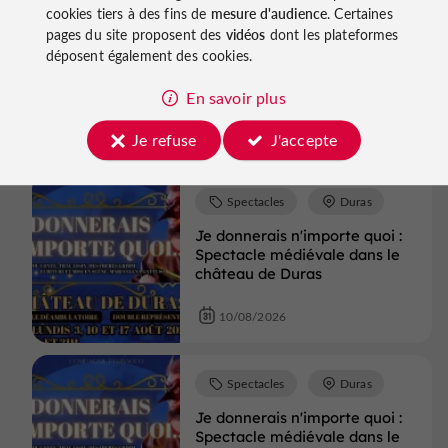
cookies tiers à des fins de
mesure d'audience
. Certaines
Spectacles
Duras
pages du site proposent des
vidéos
dont les plateformes
Je donnerais n'importe quoi :
déposent également des cookies.
Spectacle médiévale dans le
château de Duras
En savoir plus
10/08/2026
Je refuse
J'accepte
Spectacles
Duras
Je donnerais n'importe quoi :
Spectacle médiévale dans le
château de Duras
10/08/2026
Spectacles
Duras
Je donnerais n'importe quoi :
Spectacle médiévale dans le