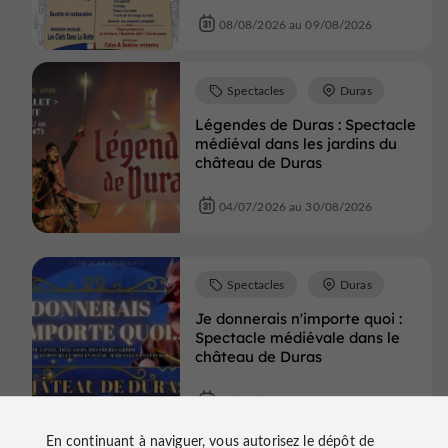
08/08/2026 au 09/08/2026
Spectacles
Duras
Légendes de Duras : Spectacle
médiéval dans les jardins du
château de Duras
04/07/2026 au 30/08/2026
Spectacles
Duras
Je donnerais n'importe quoi :
Spectacle médiévale dans le
château de Duras
10/08/2026
En continuant à naviguer, vous autorisez le dépôt de