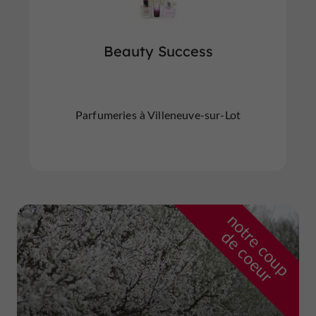
Beauty Success
Parfumeries à Villeneuve-sur-Lot
n
o
t
e
c
o
u
p
e
c
o
e
u
r
d
r