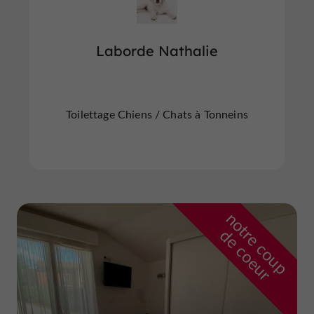
Laborde Nathalie
Toilettage Chiens / Chats à Tonneins
n
o
t
e
c
o
u
p
e
c
o
e
u
r
d
r