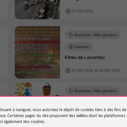
09/08/2026
Brocantes, Vides greniers
Lavardac
Fêtes de Lavardac
13/08/2026 au 16/08/2026
Brocantes, Vides greniers
Nérac
inuant à naviguer, vous autorisez le dépôt de cookies tiers à des fins d
Vide grenier de l'USN
nce
. Certaines pages du site proposent des
vidéos
dont les plateformes
t également des cookies.
15/08/2026