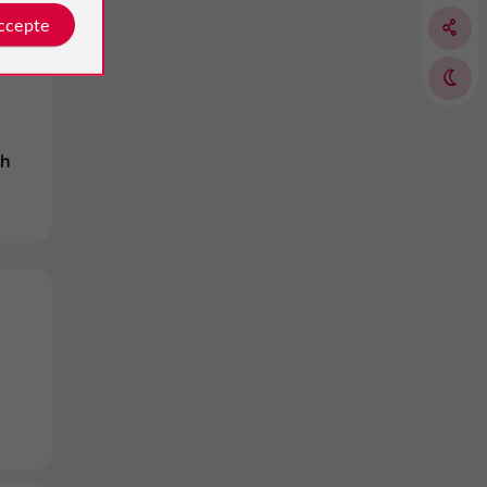
accepte
8h