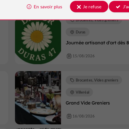
En savoir plus
Je refuse
J'
Brocantes, Vides greniers
Duras
Journée artisanat d'art dès 
15/08/2026
Brocantes, Vides greniers
Villeréal
Grand Vide Greniers
16/08/2026