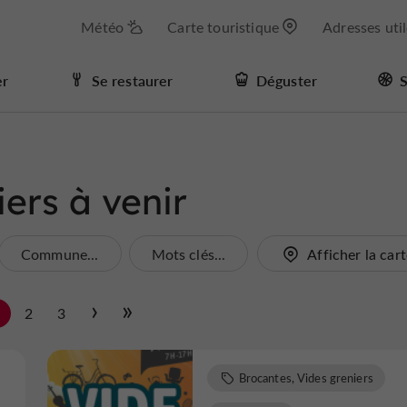
Météo
Carte touristique
Adresses uti
er
Se restaurer
Déguster
S
ers à venir
Commune...
Mots clés...
Afficher la car
1
2
3
Brocantes, Vides greniers