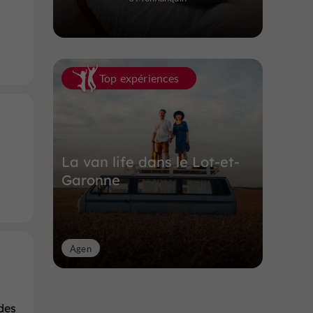
Top expériences
La van life dans le Lot-et-
Garonne
Agen
des