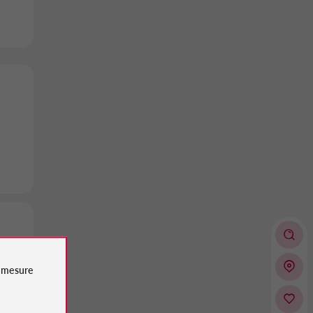
e
mesure