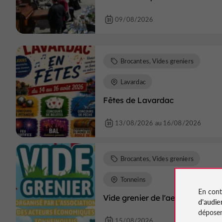
09/08/2026
Brocantes, Vides greniers
Lavardac
Fêtes de Lavardac
13/08/2026 au 16/08/2026
Brocantes, Vides greniers
Tonneins
En cont
Vide grenier de l'aet
d'audie
déposen
15/08/2026