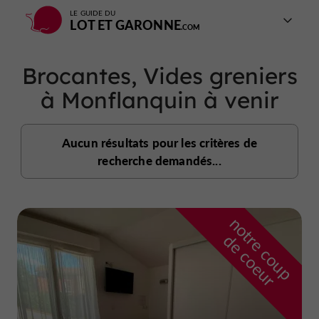
LE GUIDE DU
LOT ET GARONNE
Brocantes, Vides greniers
à Monflanquin à venir
Aucun résultats pour les critères de
recherche demandés...
n
o
t
e
c
o
u
p
e
c
o
e
u
r
d
r