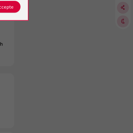
accepte
8h