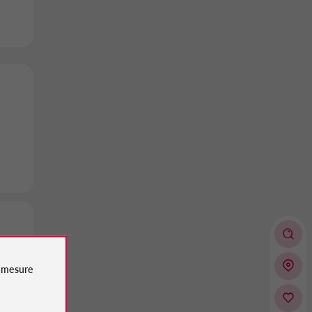
e
mesure