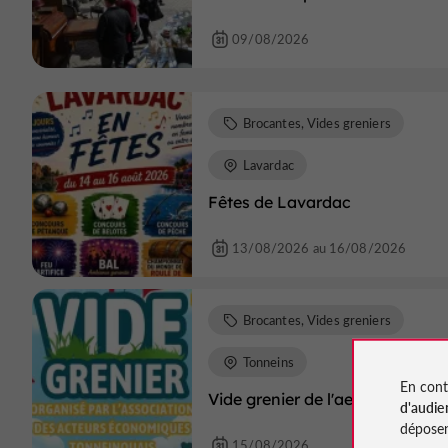
09/08/2026
Brocantes, Vides greniers
Lavardac
Fêtes de Lavardac
13/08/2026 au 16/08/2026
Brocantes, Vides greniers
Tonneins
En cont
Vide grenier de l'aet
d'audie
déposen
15/08/2026