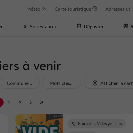
Météo
Carte touristique
Adresses uti
er
Se restaurer
Déguster
S
ers à venir
Commune...
Mots clés...
Afficher la car
1
2
3
Brocantes, Vides greniers