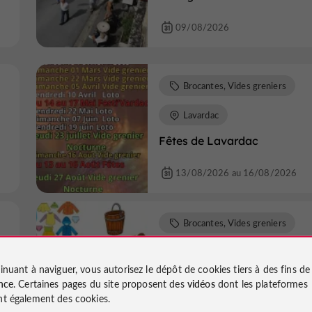
09/08/2026
Brocantes, Vides greniers
Lavardac
Fêtes de Lavardac
13/08/2026 au 16/08/2026
Brocantes, Vides greniers
Nérac
inuant à naviguer, vous autorisez le dépôt de cookies tiers à des fins d
Vide grenier de l'USN
nce
. Certaines pages du site proposent des
vidéos
dont les plateformes
t également des cookies.
15/08/2026