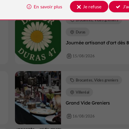
En savoir plus
Je refuse
J'
Brocantes, Vides greniers
Duras
Journée artisanat d'art dès 
15/08/2026
Brocantes, Vides greniers
Villeréal
Grand Vide Greniers
16/08/2026