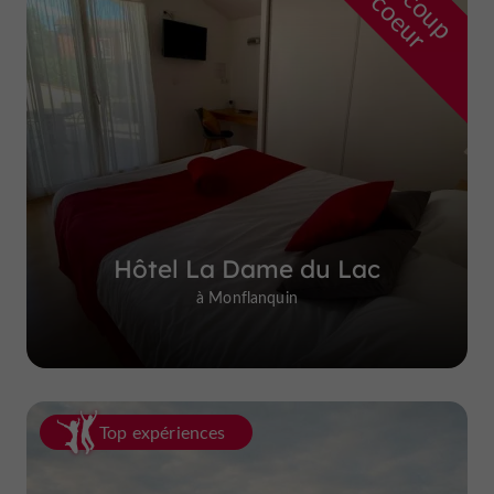
r
d
r
Hôtel La Dame du Lac
à Monflanquin
Top expériences