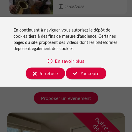
25/08/2026
Concerts
En continuant à naviguer, vous autorisez le dépôt de
cookies tiers à des fins de
mesure d'audience
. Certaines
Monflanquin
pages du site proposent des
vidéos
dont les plateformes
Concert connaissance des
déposent également des cookies.
jeunes interprètes : Quatuor
Våren
En savoir plus
07/11/2026
Je refuse
J'accepte
Proposer un évènement
n
o
t
e
c
o
u
p
e
c
o
e
u