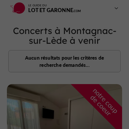
LE GUIDE DU
LOT ET GARONNE
Concerts à Montagnac-
sur-Lède à venir
Aucun résultats pour les critères de
recherche demandés...
n
o
t
e
c
o
u
p
e
c
o
e
u
r
d
r