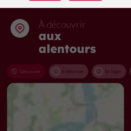
À découvrir
aux
alentours
Découvrir
S'informer
Se loger