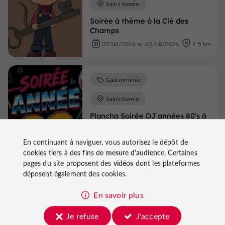
Saint-Sernin
Soirée à thème à la Clé des
Champs
07/08/2026 au 08/08/2026
1,5 km
Gastronomie
Saint-Sernin
Plancha Soirée DJ années 80's à
la Clé des Champs
05/09/2026
1,5 km
En continuant à naviguer, vous autorisez le dépôt de
cookies tiers à des fins de
mesure d'audience
. Certaines
pages du site proposent des
vidéos
dont les plateformes
déposent également des cookies.
Voir tous les événements
En savoir plus
Je refuse
J'accepte