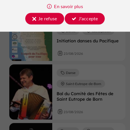
En savoir plus
23/08/2026
Je refuse
J'accepte
Danse
Casteljaloux
Initiation danses du Pacifique
23/08/2026
Danse
Saint-Eutrope-de-Born
Bal du Comité des Fêtes de
Saint Eutrope de Born
23/08/2026