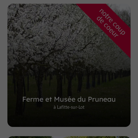
n
o
t
e
c
o
u
p
e
c
o
e
u
r
d
r
Ferme et Musée du Pruneau
à Lafitte-sur-Lot