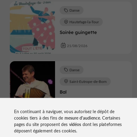
Danse
Hautefage-la-Tour
Soirée guingette
21/08/2026
Danse
Saint-Eutrope-de-Born
Bal
23/08/2026
En continuant à naviguer, vous autorisez le dépôt de
cookies tiers à des fins de
mesure d'audience
. Certaines
pages du site proposent des
vidéos
dont les plateformes
Danse
Monflanquin
déposent également des cookies.
Summer Zumba Party