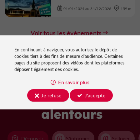
01/01/2024 au 31/12/2026
159 m
Voir tous les événements
En continuant à naviguer, vous autorisez le dépôt de
cookies tiers à des fins de
mesure d'audience
. Certaines
pages du site proposent des
vidéos
dont les plateformes
déposent également des cookies.
En savoir plus
À découvrir
Je refuse
J'accepte
aux
alentours
Découvrir
S'informer
Se loger