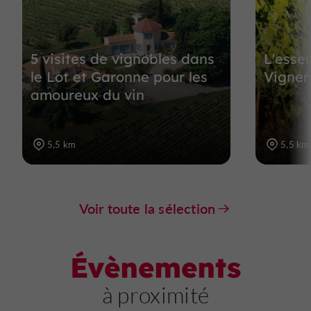
5 visites de vignobles dans
L'esse
le Lot et Garonne pour les
Vigner
amoureux du vin
5,5 km
5,5 km
Voir toute la sélection
Évènements
à proximité