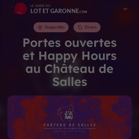
LE GUIDE DU
LOT ET GARONNE
Feugarolles
Divers
Portes ouvertes
et Happy Hours
au Château de
Salles