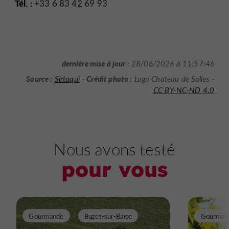
Tél. :
+33 6 83 42 69 93
dernière mise à jour :
28/06/2026 à 11:57:46
Source :
Crédit photo :
Sirtaqui
-
Logo Chateau de Salles -
CC BY-NC-ND 4.0
Nous avons testé
pour vous
Gourmande
Buzet-sur-Baïse
Gourman