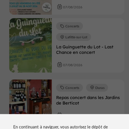
07/08/2026
Concerts
Lafitte-sur-Lot
La Guinguette du Lot - Last
Chance en concert
07/08/2026
Concerts
Duras
Repas concert dans les Jardins
de Berticot
07/08/2026
En continuant à naviguer, vous autorisez le dépôt de