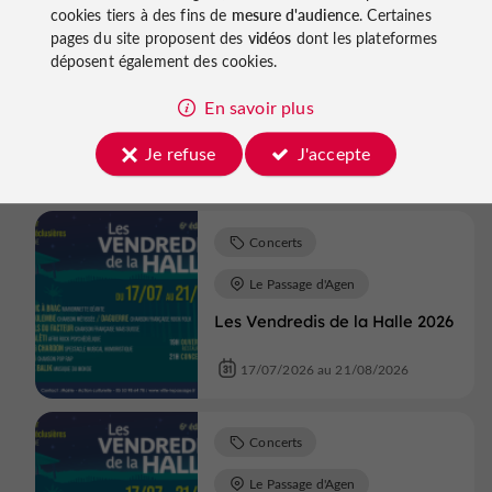
cookies tiers à des fins de
mesure d'audience
. Certaines
Concerts
pages du site proposent des
vidéos
dont les plateformes
déposent également des cookies.
Couthures-sur-Garonne
Couthures sur Garonne en
En savoir plus
Fête
Je refuse
J'accepte
07/08/2026 au 09/08/2026
Concerts
Le Passage d'Agen
Les Vendredis de la Halle 2026
17/07/2026 au 21/08/2026
Concerts
Le Passage d'Agen