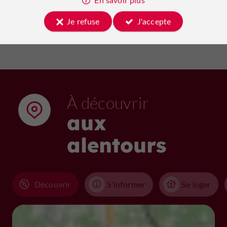
Voir tous les événements
Je refuse
J'accepte
À découvrir
aux
alentours
Découvrir
S'informer
Se loger