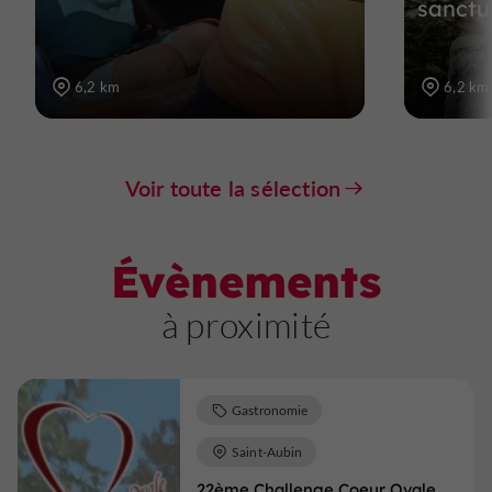
sanctu
6,2 km
6,2 km
Voir toute la sélection
Évènements
à proximité
Gastronomie
Saint-Aubin
22ème Challenge Coeur Ovale