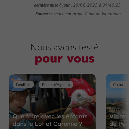
dernière mise à jour :
29/08/2025 à 09:40:25
Source :
Evènement proposé par un internaute
Nous avons testé
pour vous
Familiale
Penne-d'Agenais
Culturell
Que faire avec les enfants
Visite
dans le Lot et Garonne ?
de Pen