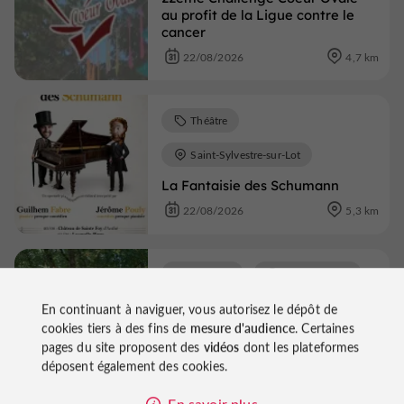
au profit de la Ligue contre le
cancer
22/08/2026
4,7 km
Théâtre
Saint-Sylvestre-sur-Lot
La Fantaisie des Schumann
22/08/2026
5,3 km
Marchés
Saint-Georges
Marché gourmand de Saint-
En continuant à naviguer, vous autorisez le dépôt de
Georges 2026
cookies tiers à des fins de
mesure d'audience
. Certaines
pages du site proposent des
vidéos
dont les plateformes
10/08/2026
6,2 km
déposent également des cookies.
En savoir plus