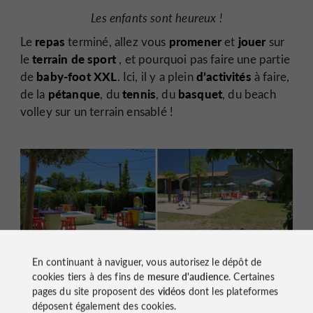
Les enfants sont heureux !
repas
promener
jouer
Le
terminé, allez vous
et
sur
terrain de sport
le
, et pourquoi pas faire une partie
baby-foot XXL
d’activités
de
. Ici, il y a plein
à faire,
pétanque
tennis
basquet
de la
, du
, du
, du beach
volley sur un terrain ensablé !
Les terrasses devant et derrière, pour jouer et profiter
En continuant à naviguer, vous autorisez le dépôt de
du soleil
cookies tiers à des fins de
mesure d'audience
. Certaines
pages du site proposent des
vidéos
dont les plateformes
déposent également des cookies.