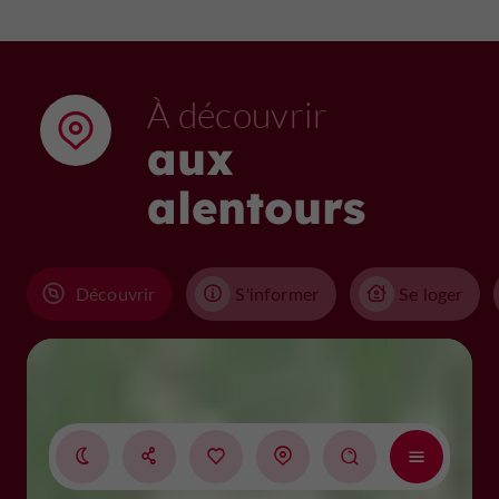
À découvrir
aux
alentours
Découvrir
S'informer
Se loger