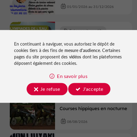
01/01/2026 au 31/12/2026
Evènements sportifs
Aiguillon
En continuant à naviguer, vous autorisez le dépôt de
cookies tiers à des fins de
mesure d'audience
. Certaines
OLYMPIADES DE L'EAU
pages du site proposent des
vidéos
dont les plateformes
déposent également des cookies.
08/08/2026
En savoir plus
Evènements sportifs
Je refuse
J'accepte
Villeréal
Courses hippiques en nocturne
08/08/2026