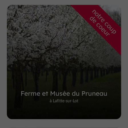
n
o
t
e
c
o
u
p
e
c
o
e
u
r
d
r
Ferme et Musée du Pruneau
à Lafitte-sur-Lot