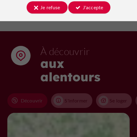
Je refuse
J'accepte
À découvrir
aux
alentours
Découvrir
S'informer
Se loger