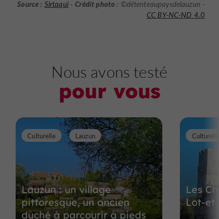
Source :
Crédit photo :
Sirtaqui
-
©détenteaupaysdelauzun -
CC BY-NC-ND 4.0
Nous avons testé
pour vous
Culturelle
Lauzun
Culturell
Lauzun : un village
Les Ch
pittoresque, un ancien
Lot-et
duché à parcourir à pieds