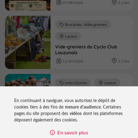
07/08/2026
2,2 km
Brocantes, Vides greniers
Lauzun
Vide-greniers du Cyclo Club
Lauzunais
11/10/2026
3,7 km
Lotos Quines
Lauzun
Loto du club Les Hirondelles
En continuant à naviguer, vous autorisez le dépôt de
cookies tiers à des fins de
mesure d'audience
. Certaines
03/10/2026
3,7 km
pages du site proposent des
vidéos
dont les plateformes
déposent également des cookies.
En savoir plus
Voir tous les événements