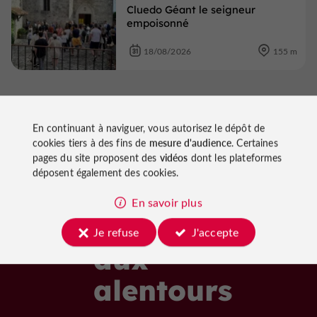
Cluedo Géant le seigneur
empoisonné
18/08/2026
155 m
Voir tous les événements
En continuant à naviguer, vous autorisez le dépôt de
cookies tiers à des fins de
mesure d'audience
. Certaines
pages du site proposent des
vidéos
dont les plateformes
déposent également des cookies.
En savoir plus
À découvrir
Je refuse
J'accepte
aux
alentours