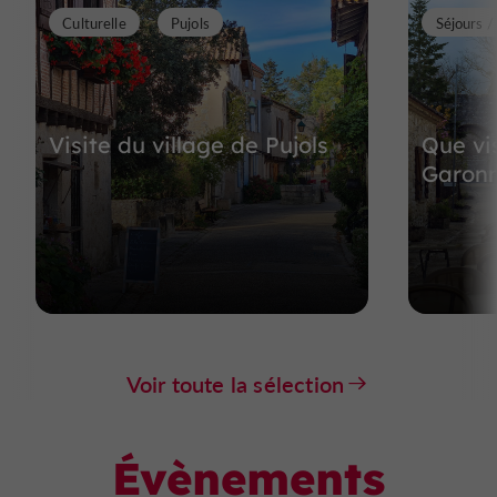
Culturelle
Pujols
Séjours 
Visite du village de Pujols
Que vis
Garonn
Voir toute la sélection
Évènements