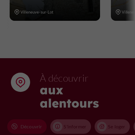
Villeneuve-sur-Lot
Villene
À découvrir
aux
alentours
Découvrir
S'informer
Se loger