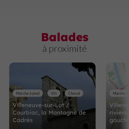
Pour suivre notre actualité YouTube, c'est par ici !
Balades
à proximité
Marche à pied
Vtt
Cheval
Marche à
Villeneuve-sur-Lot /
Villene
Courbiac, la Montagne de
rivière
Cadrès
gauch