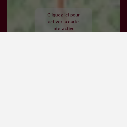
47300 Villeneuve sur Lot
Cliquez-ici pour
activer la carte
Visiter le site Internet
interactive