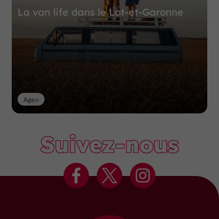
La van life dans le Lot-et-Garonne
Agen
Suivez-nous