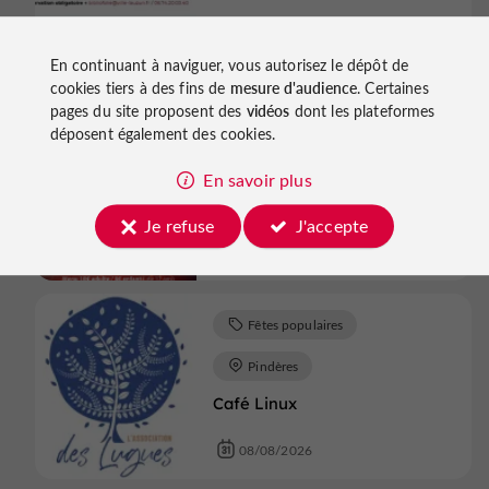
03/01/2026 au 31/12/2026
En continuant à naviguer, vous autorisez le dépôt de
cookies tiers à des fins de
mesure d'audience
. Certaines
Fêtes populaires
pages du site proposent des
vidéos
dont les plateformes
déposent également des cookies.
Aiguillon
En savoir plus
SOIREE DANSANTE ET FEU
D'ARTIFICE
Je refuse
J'accepte
08/08/2026
Fêtes populaires
Pindères
Café Linux
08/08/2026