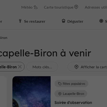
Météo
Carte touristique
Adresses uti
er
Se restaurer
Déguster
S
Biron
capelle-Biron à venir
elle-Biron
Mots clés...
Afficher la car
Fêtes populaires
Lacapelle-Biron
Soirée d'observation