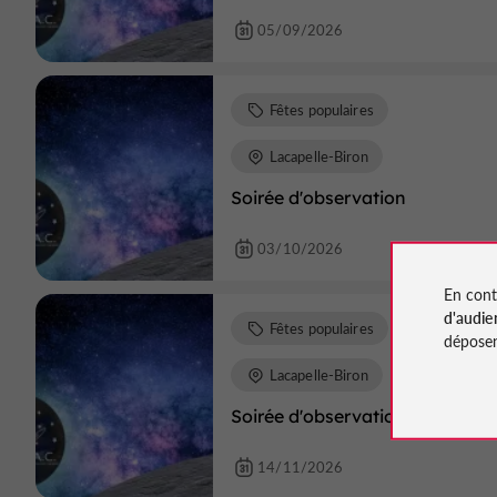
05/09/2026
Fêtes populaires
Lacapelle-Biron
Soirée d'observation
03/10/2026
En cont
d'audie
Fêtes populaires
déposen
Lacapelle-Biron
Soirée d'observation
14/11/2026