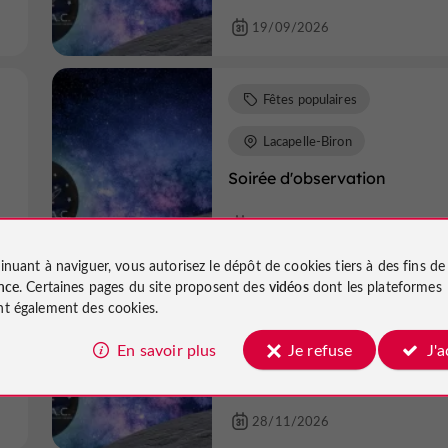
19/09/2026
Fêtes populaires
Lacapelle-Biron
Soirée d'observation
17/10/2026
inuant à naviguer, vous autorisez le dépôt de cookies tiers à des fins d
nce
. Certaines pages du site proposent des
vidéos
dont les plateformes
Fêtes populaires
t également des cookies.
Lacapelle-Biron
En savoir plus
Je refuse
J'
Soirée d'observation
28/11/2026