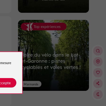
Top expériences
Faire du vélo dans le Lot-
et-Garonne : pistes
e
mesure
cyclables et voies vertes !
accepte
Marmande