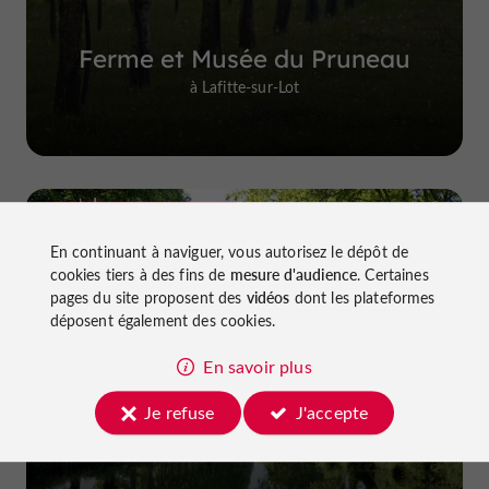
Ferme et Musée du Pruneau
à Lafitte-sur-Lot
Top expériences
En continuant à naviguer, vous autorisez le dépôt de
cookies tiers à des fins de
mesure d'audience
. Certaines
pages du site proposent des
vidéos
dont les plateformes
déposent également des cookies.
En savoir plus
Faire du vélo dans le Lot-et-Garonne :
Je refuse
J'accepte
pistes cyclables et voies vertes !