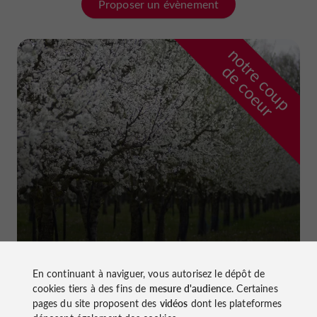
Proposer un évènement
n
o
t
e
c
o
u
p
e
c
o
e
u
r
d
r
Ferme et Musée du Pruneau
En continuant à naviguer, vous autorisez le dépôt de
à Lafitte-sur-Lot
cookies tiers à des fins de
mesure d'audience
. Certaines
pages du site proposent des
vidéos
dont les plateformes