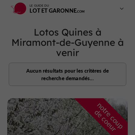
LE GUIDE DU
LOT ET GARONNE
Lotos Quines à
Miramont-de-Guyenne à
venir
Aucun résultats pour les critères de
recherche demandés...
n
o
t
e
c
o
u
p
e
c
o
e
u
r
d
r