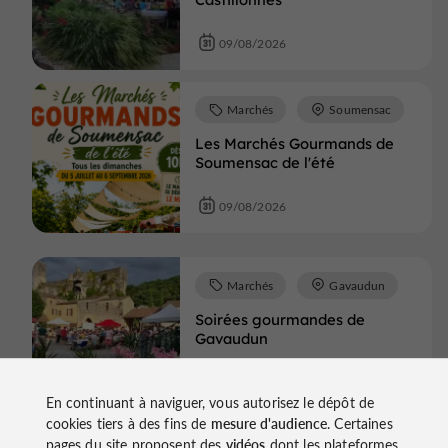
09/08/2026
Marchés
Soumensac
Les Marchés Gourmands de
Soumensac de l'été
09/08/2026
Marchés
Gavaudun
Soirées gourmandes de
Gavaudun
09/08/2026
En continuant à naviguer, vous autorisez le dépôt de
cookies tiers à des fins de
mesure d'audience
. Certaines
pages du site proposent des
vidéos
dont les plateformes
Marchés