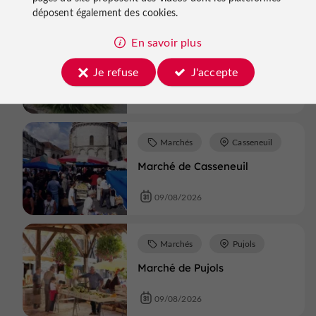
déposent également des cookies.
Castillonnès
En savoir plus
Soirées gourmandes de
Castillonnès
Je refuse
J'accepte
09/08/2026
Marchés
Casseneuil
Marché de Casseneuil
09/08/2026
Marchés
Pujols
Marché de Pujols
09/08/2026