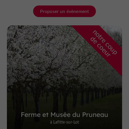
Proposer un évènement
n
o
t
e
c
o
u
p
e
c
o
e
u
r
d
r
Ferme et Musée du Pruneau
à Lafitte-sur-Lot