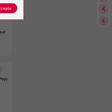
accepte
sur
Pays