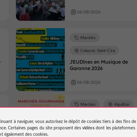
06/08/2026
Marchés
Colayrac-Saint-Cirq
-
JEUDînes en Musique de
Garonne 2026
06/08/2026
Marchés
Aiguillon
Marché gourmand
inuant à naviguer, vous autorisez le dépôt de cookies tiers à des fins d
nce
. Certaines pages du site proposent des
vidéos
dont les plateformes
06/08/2026
t également des cookies.