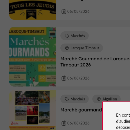
06/08/2026
Marchés
Laroque-Timbaut
Marché Gourmand de Laroque
Timbaut 2026
06/08/2026
Marchés
Aiguillon
Marché gourmand
En cont
d'audie
06/08/2026
déposen