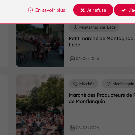
En savoir plus
Je refuse
J'
Marchés
Montagnac-sur-Lède
Petit marché de Montagnac 
Lède
06/08/2026
Marchés
Monflanquin
Marché des Producteurs de 
de Monflanquin
r
06/08/2026