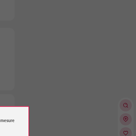
e
mesure