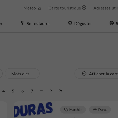
Météo
Carte touristique
Adresses uti
er
Se restaurer
Déguster
S
Mots clés...
Afficher la car
...
4
5
6
7
Marchés
Duras