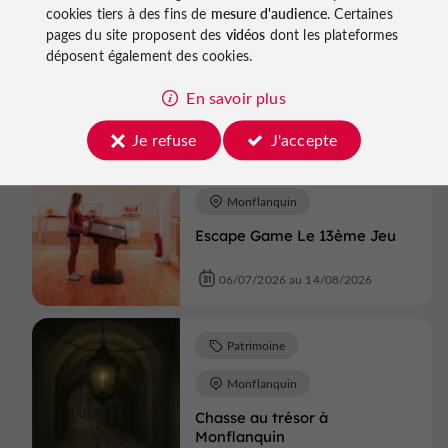
cookies tiers à des fins de
mesure d'audience
. Certaines
pages du site proposent des
vidéos
dont les plateformes
Visite Guidée Marmande à la
Lanterne
déposent également des cookies.
En savoir plus
13/07/2026 au 20/08/2026
Je refuse
J'accepte
Patrimoine
Monflanquin
Escape Game Le 13ème Jeu
06/07/2026 au 14/08/2026
Patrimoine
Monflanquin
Chasse au trésor à
Monflanquin