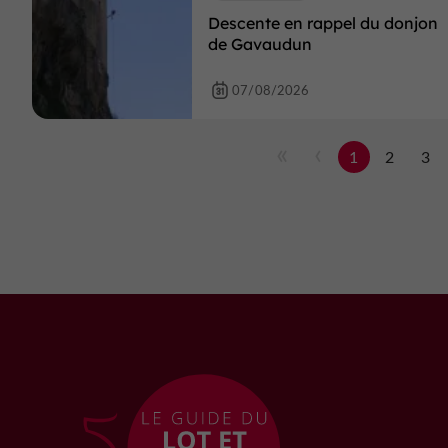
Descente en rappel du donjon
de Gavaudun
07/08/2026
1
2
3