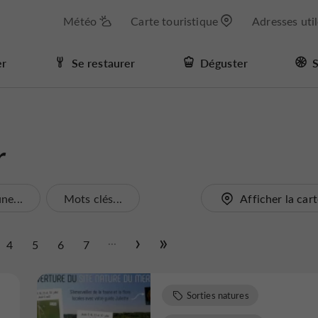
Météo
Carte touristique
Adresses uti
er
Se restaurer
Déguster
S
r
e...
Mots clés...
Afficher la car
...
4
5
6
7
Sorties natures