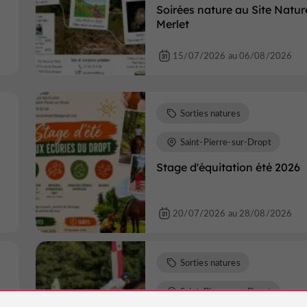
Soirées nature au Site Natur
Merlet
15/07/2026 au 06/08/2026
Sorties natures
Saint-Pierre-sur-Dropt
Stage d'équitation été 2026
20/07/2026 au 28/08/2026
Sorties natures
Saint-Pierre-sur-Dropt