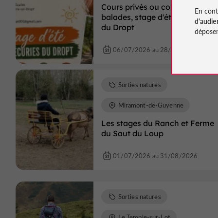
Cours privés ou collectifs,
En cont
balades, stage d'été aux Ecurie
d'audie
du Dropt
déposen
06/07/2026 au 28/08/2026
Sorties natures
Miramont-de-Guyenne
Les stages du Ranch et Ferme
du Saut du Loup
01/07/2026 au 31/08/2026
Sorties natures
Le Temple-sur-Lot