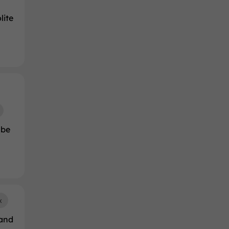
lite
mbe
x
rand