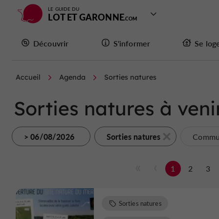
LE GUIDE DU
LOT ET GARONNE
Découvrir
S'informer
Se log
Accueil
Agenda
Sorties natures
Sorties natures à veni
> 06/08/2026
Sorties natures
Commun
1
2
3
Sorties natures