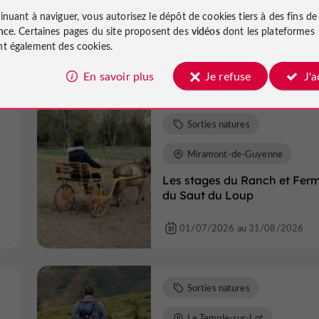
Cours privés ou collectifs,
inuant à naviguer, vous autorisez le dépôt de cookies tiers à des fins d
s
balades, stage d'été aux Ecu
nce
. Certaines pages du site proposent des
vidéos
dont les plateformes
du Dropt
t également des cookies.
06/07/2026 au 30/08/2026
En savoir plus
Je refuse
J'
Sorties natures
Miramont-de-Guyenne
Les stages du Ranch et Fer
du Saut du Loup
01/07/2026 au 31/08/2026
Sorties natures
Le Temple-sur-Lot