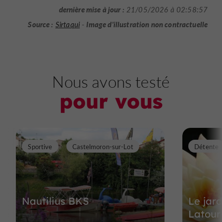
dernière mise à jour :
21/05/2026 à 02:58:57
Source :
Image d'illustration non contractuelle
Sirtaqui
-
Nous avons testé
pour vous
Sportive
Castelmoron-sur-Lot
Détente
Nautilius BKS
Le jar
Latour