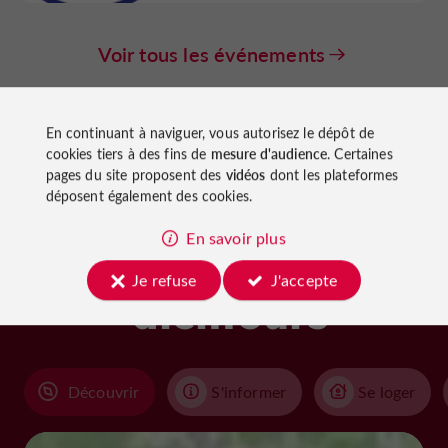
Voir tous les événements
En continuant à naviguer, vous autorisez le dépôt de
cookies tiers à des fins de
mesure d'audience
. Certaines
pages du site proposent des
vidéos
dont les plateformes
déposent également des cookies.
À découvrir
En savoir plus
aux
Je refuse
J'accepte
alentours
Découvrir
S'informer
Se loger