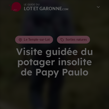
LE GUIDE DU
LOT ET GARONNE
Le Temple-sur-Lot
Sorties natures
Visite guidée du
potager insolite
de Papy Paulo