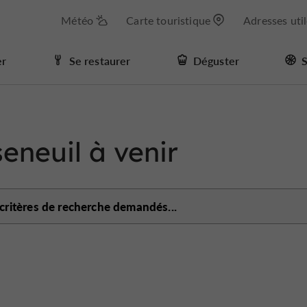
Météo
Carte touristique
Adresses uti
er
Se restaurer
Déguster
S
eneuil à venir
 critères de recherche demandés...