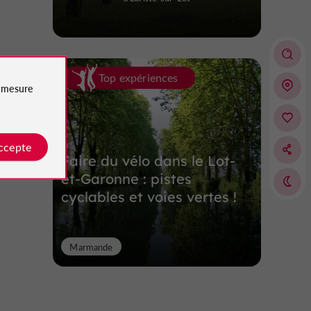
Top expériences
e
mesure
accepte
Faire du vélo dans le Lot-
et-Garonne : pistes
cyclables et voies vertes !
Marmande