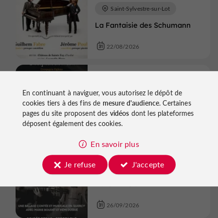
Saint-Sylvestre-sur-Lot
La Fantaisie des Schumann
22/08/2026
Théâtre
Clairac
En continuant à naviguer, vous autorisez le dépôt de
Théâtre - Pyrame et Thisbé de
cookies tiers à des fins de
mesure d'audience
. Certaines
Théophile de Viau.
pages du site proposent des
vidéos
dont les plateformes
déposent également des cookies.
22/08/2026
En savoir plus
Théâtre
Thézac
Je refuse
J'accepte
Repas-spectacle LES CONTES
DU CANTOU
26/09/2026