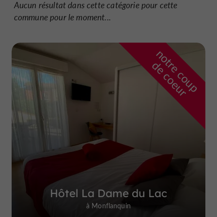
Aucun résultat dans cette catégorie pour cette
commune pour le moment...
n
o
t
e
c
o
u
p
e
c
o
e
u
r
d
r
Hôtel La Dame du Lac
à Monflanquin