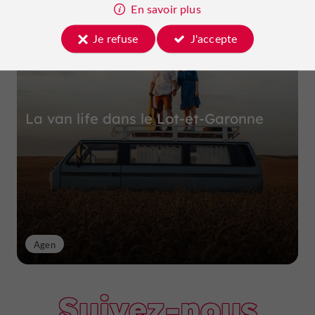
Top expériences
En savoir plus
Je refuse
J'accepte
La van life dans le Lot-et-Garonne
Agen
Suivez-nous