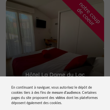
n
o
t
e
c
o
u
p
e
c
o
e
u
r
d
r
Hôtel La Dame du Lac
à Monflanquin
En continuant à naviguer, vous autorisez le dépôt de
cookies tiers à des fins de
mesure d'audience
. Certaines
pages du site proposent des
vidéos
dont les plateformes
déposent également des cookies.