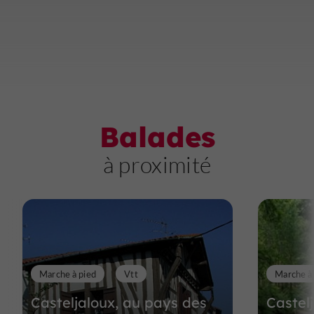
Balades
à proximité
Marche à pied
Vtt
Marche à
Casteljaloux, au pays des
Castelj