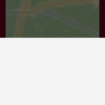
Route de Mont de Marsan 47700 Casteljaloux