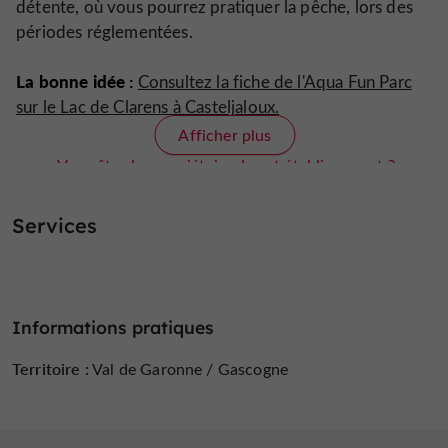
détente, où vous pourrez pratiquer la pêche, lors des
périodes réglementées.
La bonne idée :
Consultez la fiche de l'Aqua Fun Parc
sur le Lac de Clarens à Casteljaloux.
Afficher plus
Vous êtes le propriétaire de cet établissement ?
Prenez le contrôle de votre fiche et modifiez la
selon vos désirs...
Services
Informations pratiques
Territoire :
Val de Garonne / Gascogne