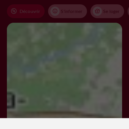
Découvrir
S'informer
Se loger