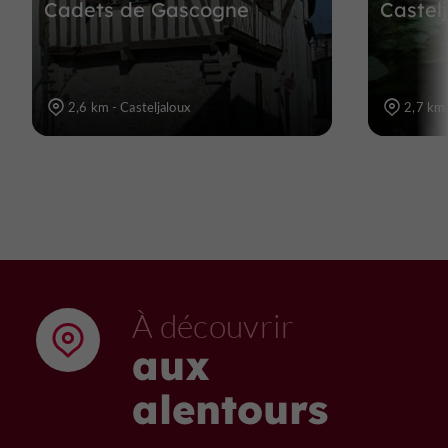
Cadets de Gascogne
Castel
2,6 km - Casteljaloux
2,7 km 
À découvrir
aux
alentours