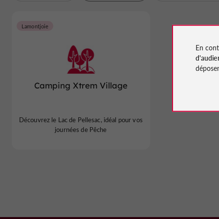
Lamontjoie
En cont
d'audie
déposen
Camping Xtrem Village
Découvrez le Lac de Pellesac, idéal pour vos
journées de Pêche