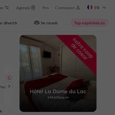
les
Agenda
Pro
Connexion
EN
e divertir
Se réunir
Top expériences
n
o
t
e
c
o
u
p
e
c
o
e
u
Masquer la carte
r
d
r
Parcs à thèmes
Sites Naturels
Hôtel La Dame du Lac
à Monflanquin
te