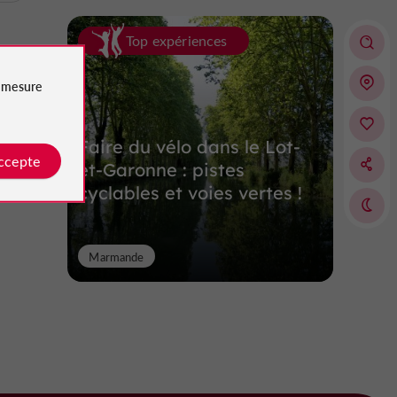
Top expériences
e
mesure
Faire du vélo dans le Lot-
accepte
et-Garonne : pistes
cyclables et voies vertes !
Marmande