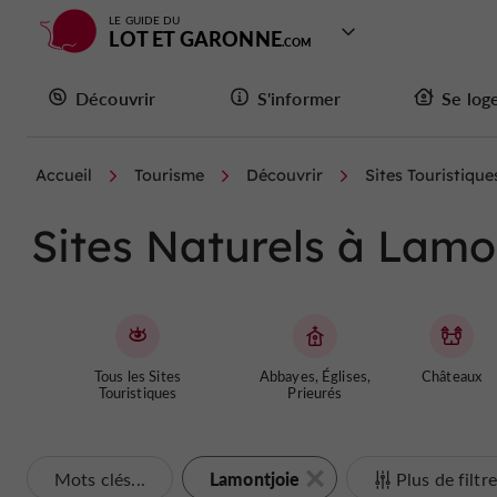
LE GUIDE DU
LOT ET GARONNE
Découvrir
S'informer
Se log
Accueil
Tourisme
Découvrir
Sites Touristique
Sites Naturels à Lamo
Tous les Sites
Abbayes, Églises,
Châteaux
Touristiques
Prieurés
Lamontjoie
Mots clés...
Plus de filtr