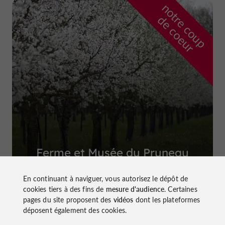
n
o
t
e
c
o
u
p
e
c
o
e
u
r
d
r
Ferme et Musée du Pruneau
à Lafitte-sur-Lot
En continuant à naviguer, vous autorisez le dépôt de
cookies tiers à des fins de
mesure d'audience
. Certaines
pages du site proposent des
vidéos
dont les plateformes
déposent également des cookies.