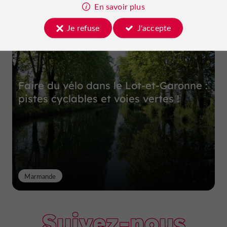
Top expériences
En savoir plus
Je refuse
J'accepte
Faire du vélo dans le Lot-et-Garonne :
pistes cyclables et voies vertes !
Marmande
Suivez-nous