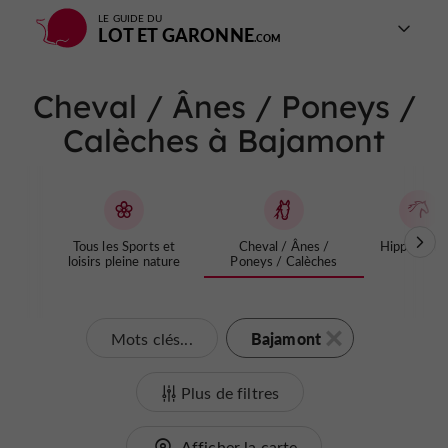
LE GUIDE DU
LOT ET GARONNE
Cheval / Ânes / Poneys /
Calèches à Bajamont
Tous les Sports et
Cheval / Ânes /
Hippodrom
loisirs pleine nature
Poneys / Calèches
Bajamont
Mots clés...
Plus de filtres
Afficher la carte