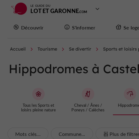
LE GUIDE DU
LOT ET GARONNE
Découvrir
S'informer
Se log
Accueil
Tourisme
Se divertir
Sports et loisirs
Hippodromes à Caste
Tous les Sports et
Cheval / Ânes /
Hippodrom
loisirs pleine nature
Poneys / Calèches
Mots clés...
Commune...
Plus de filtre