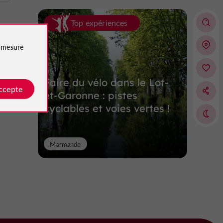
Top expériences
e
mesure
Faire du vélo dans le Lot-
accepte
et-Garonne : pistes
cyclables et voies vertes !
Marmande