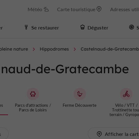
Météo
Carte touristique
Adresses uti
er
Se restaurer
Déguster
S
 pleine nature
Hippodromes
Castelnaud-de-Gratecamb
lnaud-de-Gratecambe
es
Parcs d'attractions /
Ferme Découverte
Vélo / VTT /
Parcs de Loisirs
Trottinette tou
terrain / Gyrop
s
Afficher la car