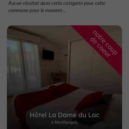
Aucun résultat dans cette catégorie pour cette
commune pour le moment...
n
o
t
e
c
o
u
p
e
c
o
e
u
r
d
r
Hôtel La Dame du Lac
à Monflanquin