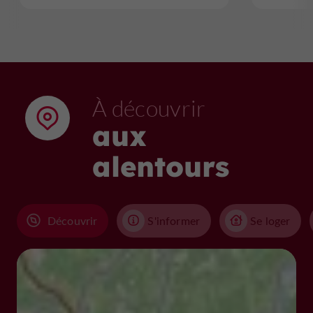
À découvrir
aux
alentours
Découvrir
S'informer
Se loger