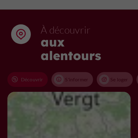
À découvrir
aux
alentours
Découvrir
S'informer
Se loger