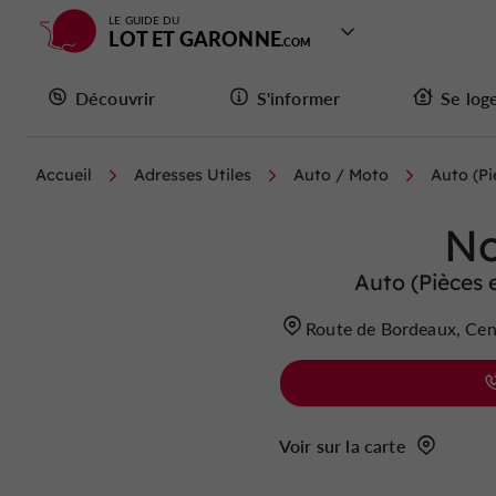
LE GUIDE DU
LOT ET GARONNE
Découvrir
S'informer
Se log
Accueil
Adresses Utiles
Auto / Moto
Auto (Pi
No
Auto (Pièces e
Route de Bordeaux, Cen
Voir sur la carte