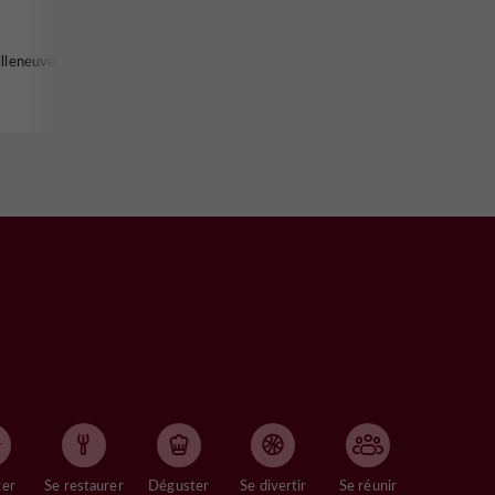
illeneuve-sur-
ger
Se restaurer
Déguster
Se divertir
Se réunir