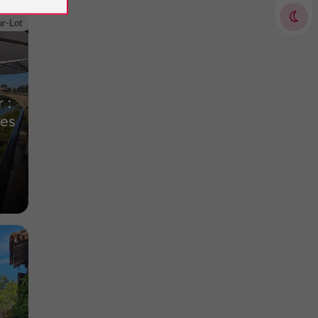
ur-Lot
Villes, Villages et Bastides à Pujols
3,6 km
 :
les