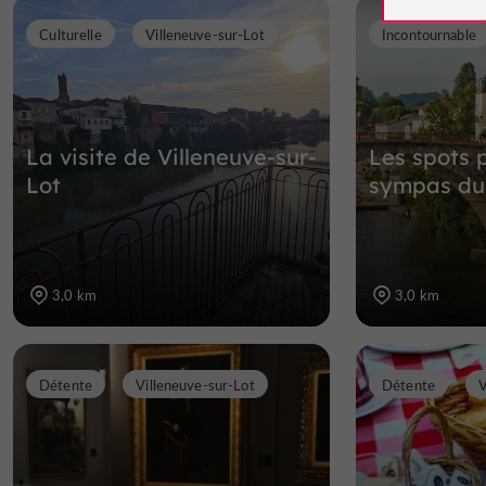
Culturelle
Villeneuve-sur-Lot
Incontournable
La visite de Villeneuve-sur-
Les spots p
Lot
sympas du
3,0 km
3,0 km
Détente
Villeneuve-sur-Lot
Détente
V