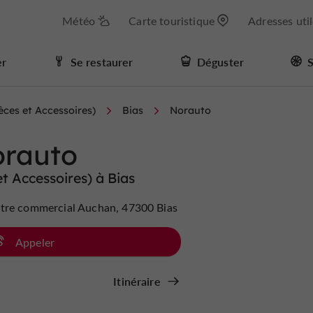
Météo
Carte touristique
Adresses uti
er
Se restaurer
Déguster
S
èces et Accessoires)
Bias
Norauto
rauto
t Accessoires) à Bias
tre commercial Auchan, 47300 Bias
Appeler
Itinéraire