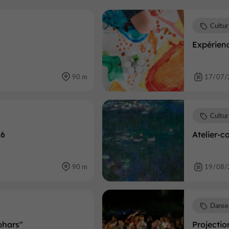
Cultu
Expérienc
90 m
17/07/
Cultu
26
Atelier-
90 m
19/08/
Danse
phars"
Projectio