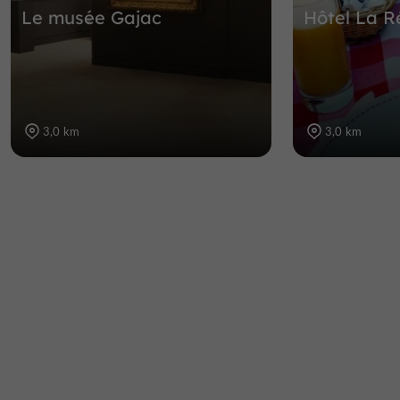
Le musée Gajac
Hôtel La R
3,0 km
3,0 km