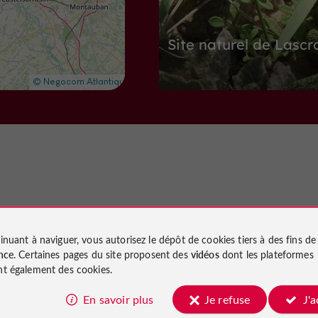
Site naturel de Lascr
Sites Naturels à Villeneuve-sur-Lot
3,0 km
Musées
Villeneuve-sur-Lot
Nous avons testé
inuant à naviguer, vous autorisez le dépôt de cookies tiers à des fins d
pour vous
nce
. Certaines pages du site proposent des
vidéos
dont les plateformes
t également des cookies.
Musée de Gajac
En savoir plus
Je refuse
J'