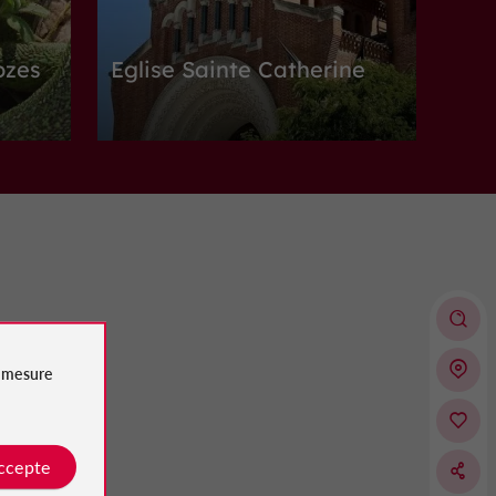
ozes
Eglise Sainte Catherine
Abbayes, Églises, Prieurés à Villeneuve-sur-
Lot
3,0 km
Villes, Villages et Bastides
Pujols
e
mesure
Pujols
accepte