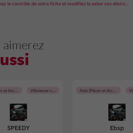
ez le contrôle de votre fiche et modifiez la selon vos désirs...
 aimerez
ussi
A
uto (Pièces et Accessoires)
V
illeneuve-sur-Lot
A
uto (Pièces et Accessoires)
SPEEDY
Ebsp