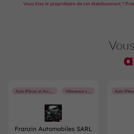
Vous êtes le propriétaire de cet établissement ? Pren
Vous
a
A
uto (Pièces et Accessoires)
V
illeneuve-sur-Lot
Franzin Automobiles SARL