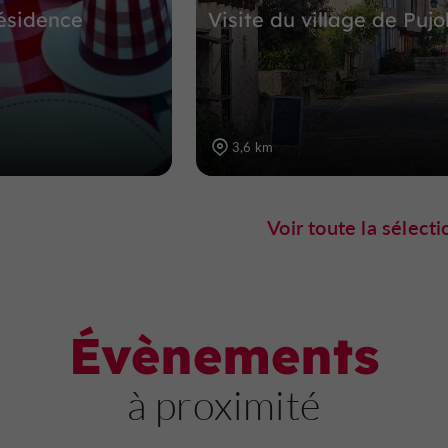
ésidence
Visite du village de Pujo
3,6 km
Voir toute la sélecti
Évènements
à proximité