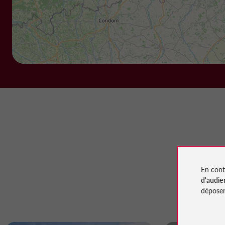
En cont
d'audie
déposen