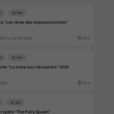
re
Bias
e "Les rêves des impressionnistes"
2026 au 28/08/2026
90 m
re
Bias
conte "La mare aux nénuphars" 2026
2026
90 m
Bias
n opéra "The Fairy Queen"