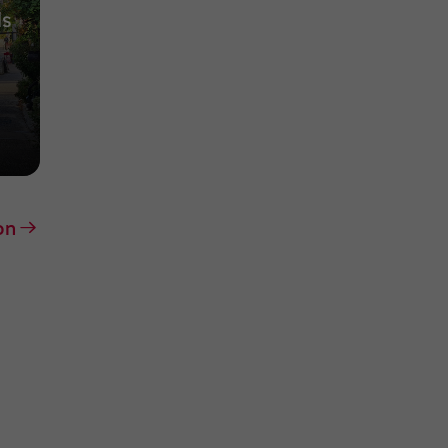
ls
on